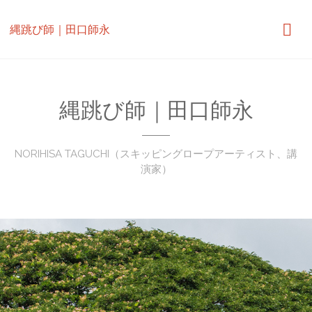
縄跳び師｜田口師永
縄跳び師｜田口師永
NORIHISA TAGUCHI（スキッピングロープアーティスト、講
演家）