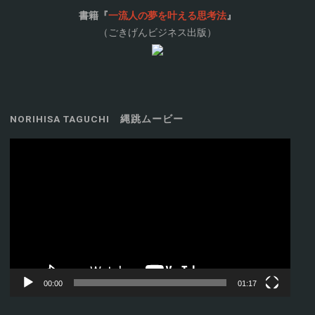
書籍『
一流人の夢を叶える思考法
』
（ごきげんビジネス出版）
NORIHISA TAGUCHI 縄跳ムービー
動
画
プ
レ
ー
ヤ
ー
00:00
01:17