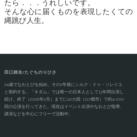
たら．．．うれしいです。
そんな心に届くものを表現したくての
縄跳び人生。
田口師永/たぐちのりひさ
24歳でなわとびを始め、その2年後にシルク・ドゥ・ソレイユ
と契約する。「キダム」では唯一の日本人として13年間出演し
続け、終了（2016年2月）までに42カ国（217都市）で約4,000
回の公演を行ってきた。現在はイベント出演やなわとび指導、
講演などを中心にフリーで活動中。